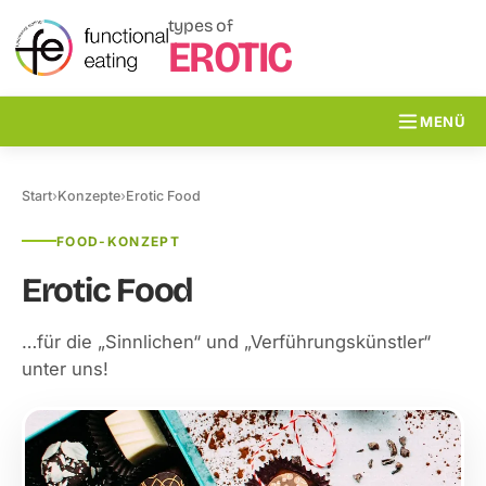
types of
EROTIC
MENÜ
Start
›
Konzepte
›
Erotic Food
FOOD-KONZEPT
Erotic Food
…für die „Sinnlichen“ und „Verführungskünstler“
unter uns!