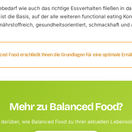
ie­bedarf wie auch das richtige Essverhalten fließen in 
 ist die Basis, auf der alle weiteren functional eating 
ährstoff­reich, gesundheits­orientiert, schmackhaft und a
ced Food erschließt Ihnen die Grundlagen für eine optimale Ernä
Mehr zu Balanced Food?
darüber, wie Balanced Food zu Ihrer aktuellen Lebenssi