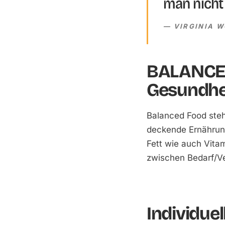
man nicht
VIRGINIA 
BALANCED
Gesundhe
Balanced Food steh
deckende Ernährung
Fett wie auch Vitam
zwischen Bedarf/Ve
Individue