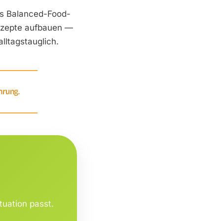
das Balanced-Food-
Konzepte aufbauen —
lltags­tauglich.
hrung.
tuation passt.