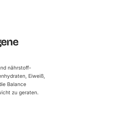
gene
nd nährstoff­
enhydraten, Eiweiß,
 die Balance
icht zu geraten.